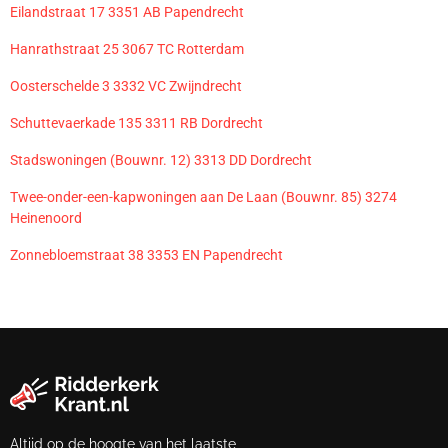
Eilandstraat 17 3351 AB Papendrecht
Hanrathstraat 25 3067 TC Rotterdam
Oosterschelde 3 3332 VC Zwijndrecht
Schuttevaerkade 135 3311 RB Dordrecht
Stadswoningen (Bouwnr. 12) 3313 DD Dordrecht
Twee-onder-een-kapwoningen aan De Laan (Bouwnr. 85) 3274
Heinenoord
Zonnebloemstraat 38 3353 EN Papendrecht
Altijd op de hoogte van het laatste