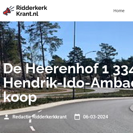
Home
De Heerenhof 1 33
Hendrik-Ido-Ambac
koop
Redactie Ridderkerkkrant
06-03-2024