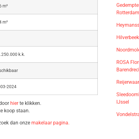
Gedempte
6 m²
Rotterda
4 m²
Heymansst
Hilverbee
Noordmol
.250.000 k.k.
ROSA Flor
Barendrec
schikbaar
Reijerwaa
-03-2024
Sleedoorn
IJssel
 door
hier
te klikken.
te koop staan.
Vondelstr
ezoek dan onze
makelaar pagina.