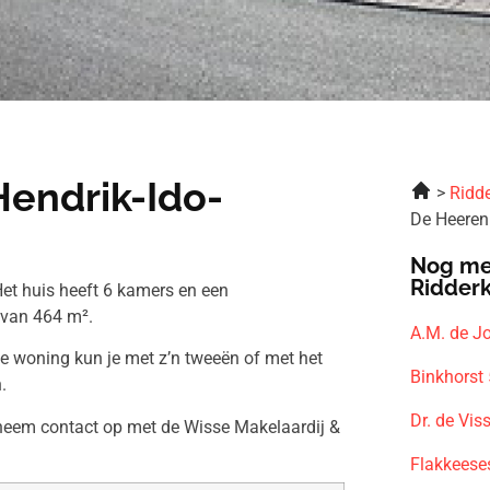
Hendrik-Ido-
Ridde
De Heeren
Nog me
Ridder
et huis heeft 6 kamers en een
 van 464 m².
A.M. de J
ze woning kun je met z’n tweeën of met het
Binkhorst
.
Dr. de Vis
 neem contact op met de Wisse Makelaardij &
Flakkeese