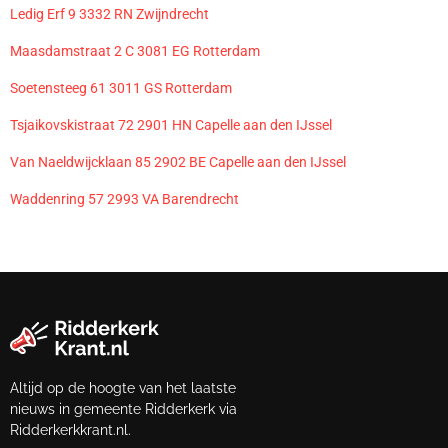
Ledig Erf 9 3332 RN Zwijndrecht
Maasdamstraat 2 C 3081 EG Rotterdam
Soetensteeg 61 3011 GS Rotterdam
Tsjaikovskistraat 72 2901 HN Capelle aan den IJssel
Van Naeldwijcklaan 85 2902 BE Capelle aan den IJssel
Waddenring 57 2993 VA Barendrecht
Altijd op de hoogte van het laatste
nieuws in gemeente Ridderkerk via
Ridderkerkkrant.nl.