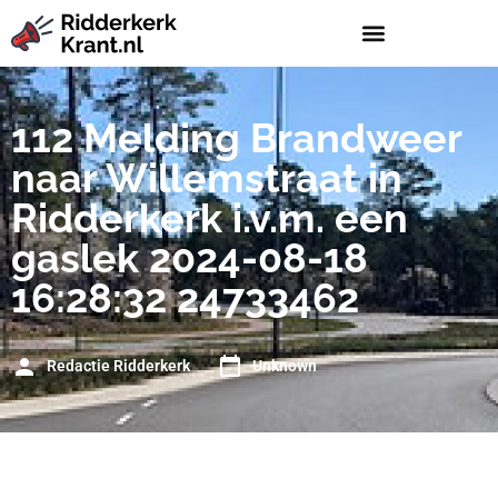
112 Melding Brandweer
naar Willemstraat in
Ridderkerk i.v.m. een
gaslek 2024-08-18
16:28:32 24733462
Redactie Ridderkerk
Unknown