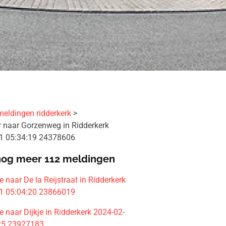
meldingen ridderkerk
 naar Gorzenweg in Ridderkerk
1 05:34:19 24378606
nog meer 112 meldingen
naar De la Reijstraat in Ridderkerk
1 05:04:20 23866019
 naar Dijkje in Ridderkerk 2024-02-
25 23927183