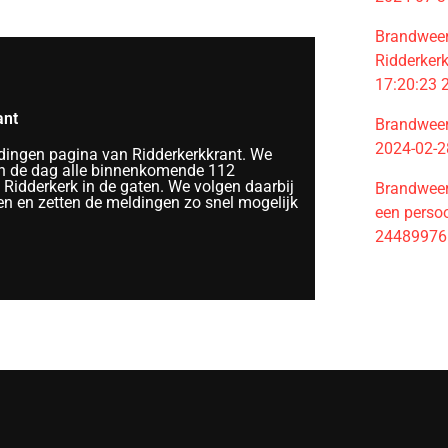
Brandweer 
Ridderkerk
17:20:23
ant
Brandweer
2024-02-2
ingen pagina van Ridderkerkkrant. We
 de dag alle binnenkomende 112
Ridderkerk in de gaten. We volgen daarbij
Brandweer
en en zetten de meldingen zo snel mogelijk
een perso
24489976