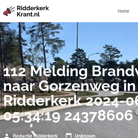
Home
112 Melding Bran
naar Gorzenweg in
Ridderkerk 2024-0
05:34:19 24378606
Redactie Ridderkerk
Unknown