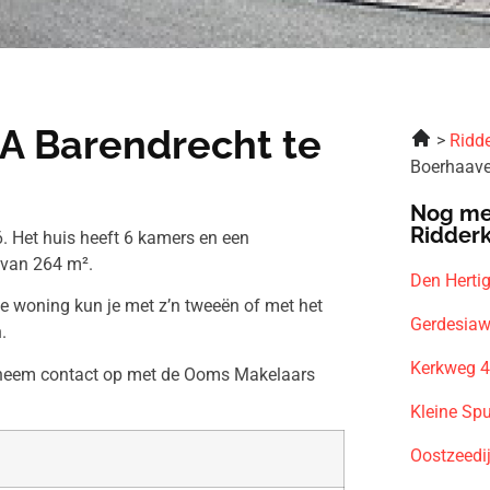
A Barendrecht te
Ridde
Boerhaave
Nog me
Ridder
. Het huis heeft 6 kamers en een
 van 264 m².
Den Herti
ze woning kun je met z’n tweeën of met het
Gerdesiaw
.
Kerkweg 4
n neem contact op met de Ooms Makelaars
Kleine Sp
Oostzeedi