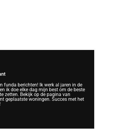
ant
funda berichten! Ik werk al jaren in de
n ik doe elke dag mijn best om de beste
te zetten. Bekijk op de pagina van
ent geplaatste woningen. Succes met het
!