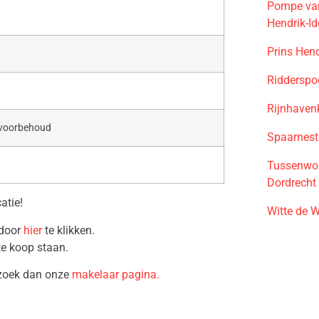
Pompe van
Hendrik-I
Prins Hen
Ridderspo
Rijnhaven
 voorbehoud
Spaarnest
Tussenwon
Dordrecht
atie!
Witte de 
 door
hier
te klikken.
te koop staan.
ezoek dan onze
makelaar pagina.