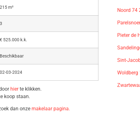
215 m²
Noord 74 
Parelsnoe
3
Pieter de
€ 525.000 k.k.
Sandeling
Beschikbaar
Sint-Jaco
Woldberg 
02-03-2024
Zwartewaa
 door
hier
te klikken.
te koop staan.
ezoek dan onze
makelaar pagina.