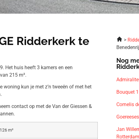
GE Ridderkerk te
Ridde
Benedenri
Nog me
Ridder
9. Het huis heeft 3 kamers en een
 van 215 m².
Admiralit
ze woning kun je met z’n tweeën of met het
Bouquet 1
.
Cornelis d
 neem contact op met de Van der Giessen &
lannen.
Goereeses
Jan Wille
126 m²
Rotterda