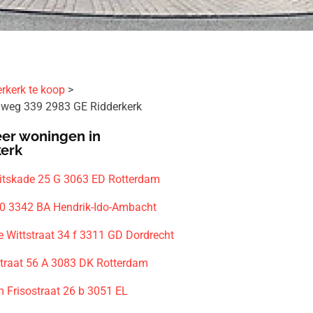
rkerk te koop
jweg 339 2983 GE Ridderkerk
er woningen in
kerk
eitskade 25 G 3063 ED Rotterdam
0 3342 BA Hendrik-Ido-Ambacht
e Wittstraat 34 f 3311 GD Dordrecht
traat 56 A 3083 DK Rotterdam
m Frisostraat 26 b 3051 EL
m