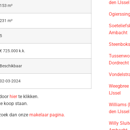
den IJssel
153 m²
Ogierssin
231 m²
Soetelief
Ambacht
5
Steenboks
€ 725.000 k.k.
Tussenwon
Dordrecht
Beschikbaar
Vondelstr
02-03-2024
Weegbree
IJssel
 door
hier
te klikken.
te koop staan.
Williams 
den IJssel
ezoek dan onze
makelaar pagina.
Willy Slui