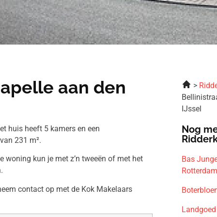
Capelle aan den
Ridde
Bellinistr
IJssel
Nog me
Het huis heeft 5 kamers en een
Ridder
 van 231 m².
ze woning kun je met z’n tweeën of met het
Bas Junge
.
Rotterda
n neem contact op met de Kok Makelaars
Boterbloe
Landgoed 