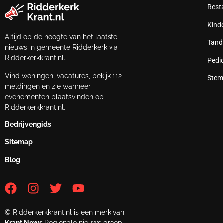
Rest
Kind
Altijd op de hoogte van het laatste
Tand
nieuws in gemeente Ridderkerk via
Ridderkerkkrant.nl.
Pedi
Vind woningen, vacatures, bekijk 112
Stem
meldingen en zie wanneer
evenementen plaatsvinden op
Ridderkerkkrant.nl.
Bedrijvengids
Sitemap
Blog
© Ridderkerkkrant.nl is een merk van
Krant.News
Regionale nieuws groep.