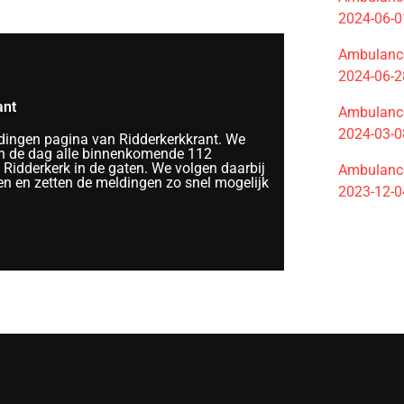
2024-06-0
Ambulance
2024-06-2
ant
Ambulance
2024-03-0
ingen pagina van Ridderkerkkrant. We
 de dag alle binnenkomende 112
Ridderkerk in de gaten. We volgen daarbij
Ambulance
en en zetten de meldingen zo snel mogelijk
2023-12-0