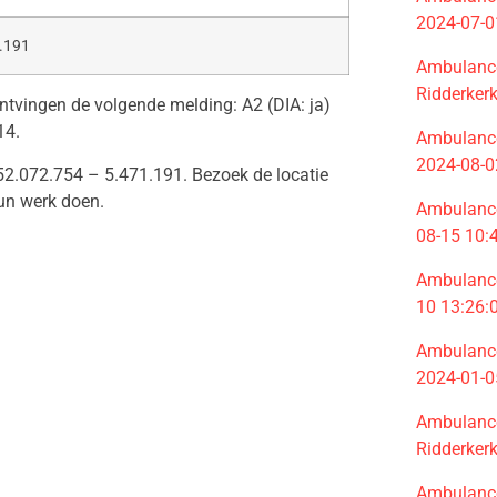
2024-07-0
.191
Ambulance
Ridderker
ontvingen de volgende melding: A2 (DIA: ja)
14.
Ambulance
2024-08-0
2.072.754 – 5.471.191. Bezoek de locatie
un werk doen.
Ambulance
08-15 10:
Ambulance 
10 13:26:
Ambulance
2024-01-0
Ambulance
Ridderker
Ambulance