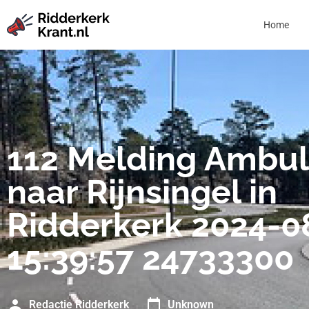
Home
112 Melding Ambu
naar Rijnsingel in
Ridderkerk 2024-0
15:39:57 24733300
Redactie Ridderkerk
Unknown