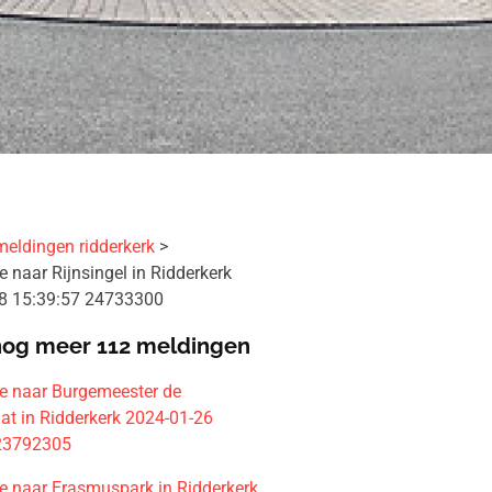
meldingen ridderkerk
 naar Rijnsingel in Ridderkerk
8 15:39:57 24733300
nog meer 112 meldingen
 naar Burgemeester de
at in Ridderkerk 2024-01-26
 23792305
 naar Erasmuspark in Ridderkerk