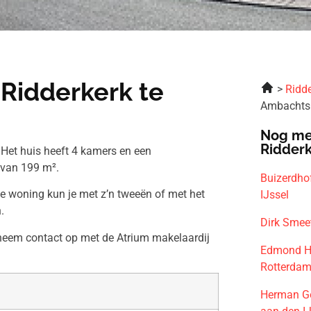
Ridderkerk te
Ridde
Ambachtsh
Nog me
Ridder
Het huis heeft 4 kamers en een
 van 199 m².
Buizerdho
ze woning kun je met z’n tweeën of met het
IJssel
.
Dirk Smee
 neem contact op met de Atrium makelaardij
Edmond He
Rotterda
Herman Go