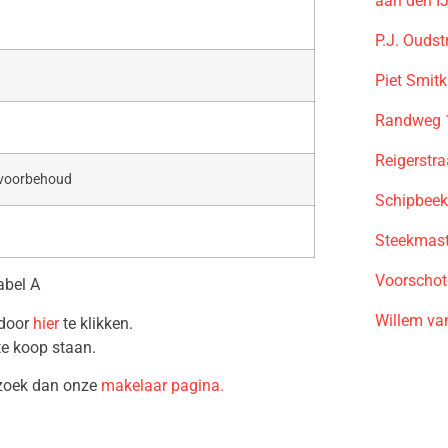
aan den I
P.J. Ouds
Piet Smit
Randweg 
Reigerstr
 voorbehoud
Schipbeek
Steekmast
Voorschot
abel A
Willem va
 door
hier
te klikken.
te koop staan.
ezoek dan onze
makelaar pagina.