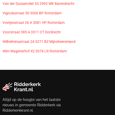
Van der Dussenvliet 55 2992 WK Barendrecht
Vignolastraat 50 3066 BP Rotterdam
Voetjesstraat 26 A 3081 HP Rotterdam
Voorstraat 385 A 3311 CT Dordrecht
Wilhelminastraat 24 3271 BZ Mijnsheerenland
Wim Wagenerhof 42 3076 LR Rotterdam
Altijd op de hoogte van het laatste
nieuws in gemeente Ridderkerk via
Ridderkerkkrant.nl.